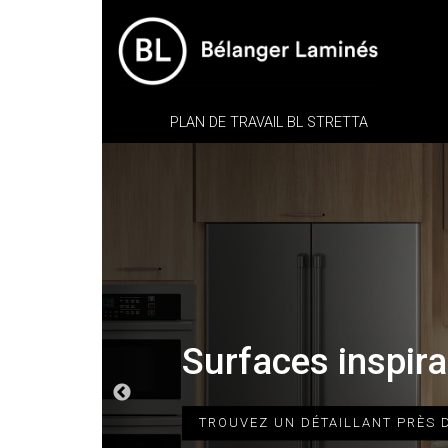
PLAN DE TRAVAIL BL STRETTA
Des surfaces in
Surfaces inspir
Surfaces inspir
Surfaces inspir
signées BL
TROUVEZ UN DÉTAILLANT PRÈS 
TROUVEZ UN DÉTAILLANT PRÈS 
TROUVEZ UN DÉTAILLANT PRÈS 
TROUVEZ UN DÉTAILLANT PRÈS 