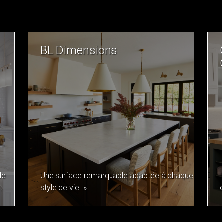
BL Dimensions
de
Une surface remarquable adaptée à chaque
style de vie